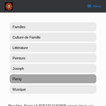
Skip
Menu
to
content
Familles
Culture de Famille
Littérature
Peinture
Joseph
Pierig
Musique
Mon frère, Pierig LE POEZAT-GUIGNER
peignait depuis son